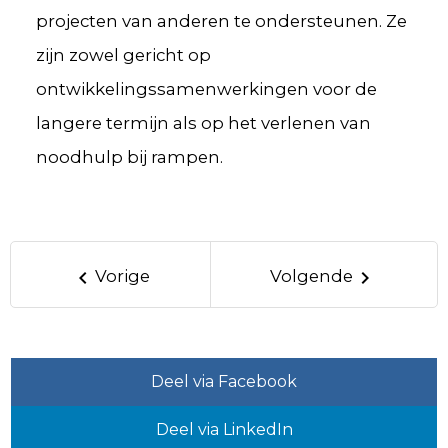
projecten van anderen te ondersteunen. Ze
zijn zowel gericht op
ontwikkelingssamenwerkingen voor de
langere termijn als op het verlenen van
noodhulp bij rampen.
keyboard_arrow_left
keyboard_arrow_right
Vorige
Volgende
Deel via Facebook
Deel via LinkedIn