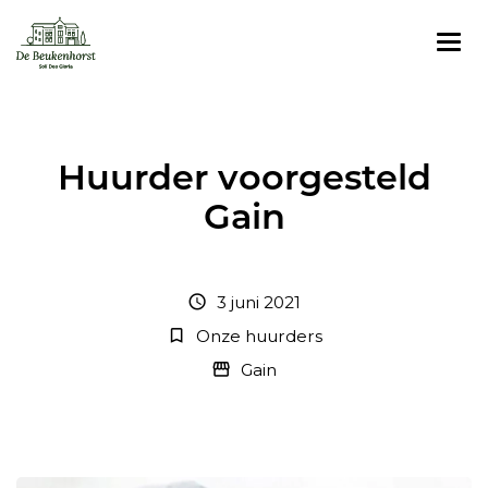
Huurder voorgesteld
Gain
3 juni 2021
schedule
Onze huurders
bookmark_border
Gain
storefront