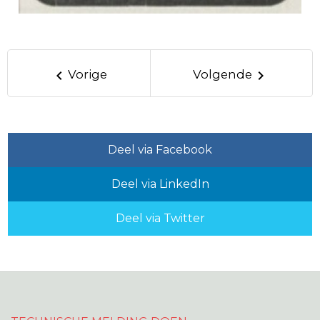
keyboard_arrow_left
keyboard_arrow_right
Vorige
Volgende
Deel via Facebook
Deel via LinkedIn
Deel via Twitter