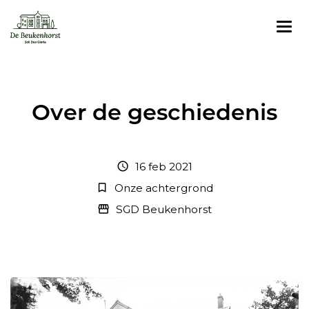
Over de geschiedenis
16 feb 2021
schedule
Onze achtergrond
bookmark_border
SGD Beukenhorst
storefront