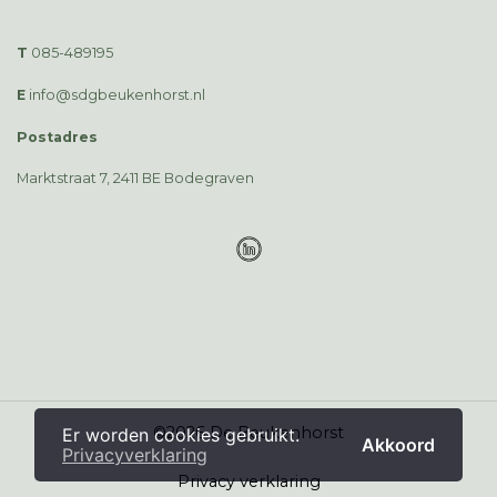
T
085-489195
E
info@sdgbeukenhorst.nl
Postadres
Marktstraat 7, 2411 BE Bodegraven
LinkedIn
©2026 De Beukenhorst
Er worden cookies gebruikt.
Akkoord
Privacyverklaring
Privacy verklaring